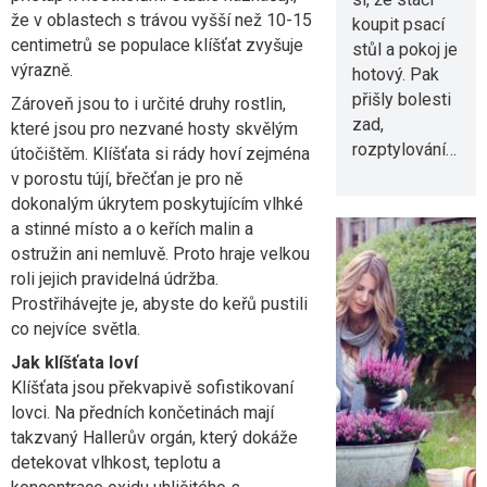
že v oblastech s trávou vyšší než 10-15
koupit psací
centimetrů se populace klíšťat zvyšuje
stůl a pokoj je
výrazně.
hotový. Pak
přišly bolesti
Zároveň jsou to i určité druhy rostlin,
zad,
které jsou pro nezvané hosty skvělým
rozptylování…
útočištěm. Klíšťata si rády hoví zejména
v porostu tújí, břečťan je pro ně
dokonalým úkrytem poskytujícím vlhké
a stinné místo a o keřích malin a
ostružin ani nemluvě. Proto hraje velkou
roli jejich pravidelná údržba.
Prostřihávejte je, abyste do keřů pustili
Srpnový
co nejvíce světla.
řez
Jak klíšťata loví
levandule:
Klíšťata jsou překvapivě sofistikovaní
Proč právě
lovci. Na předních končetinách mají
teď
takzvaný Hallerův orgán, který dokáže
rozhodujet
detekovat vlhkost, teplotu a