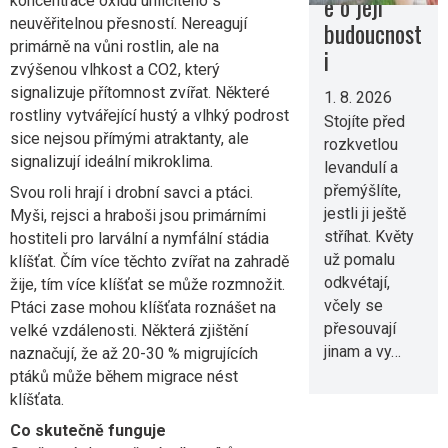
e o její
koncentrace oxidu uhličitého s
neuvěřitelnou přesností. Nereagují
budoucnost
primárně na vůni rostlin, ale na
i
zvýšenou vlhkost a CO2, který
signalizuje přítomnost zvířat. Některé
1. 8. 2026
rostliny vytvářející hustý a vlhký podrost
Stojíte před
sice nejsou přímými atraktanty, ale
rozkvetlou
signalizují ideální mikroklima.
levandulí a
přemýšlíte,
Svou roli hrají i drobní savci a ptáci.
jestli ji ještě
Myši, rejsci a hraboši jsou primárními
stříhat. Květy
hostiteli pro larvální a nymfální stádia
už pomalu
klíšťat. Čím více těchto zvířat na zahradě
odkvétají,
žije, tím více klíšťat se může rozmnožit.
včely se
Ptáci zase mohou klíšťata roznášet na
přesouvají
velké vzdálenosti. Některá zjištění
jinam a vy…
naznačují, že až 20-30 % migrujících
ptáků může během migrace nést
klíšťata.
Co skutečně funguje