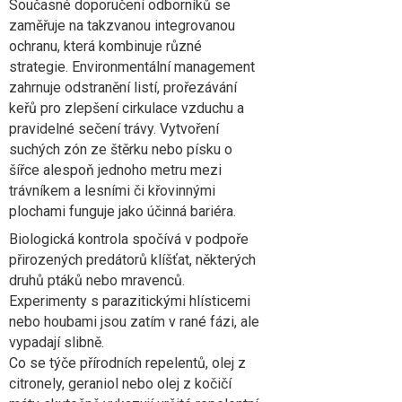
Současné doporučení odborníků se
zaměřuje na takzvanou integrovanou
ochranu, která kombinuje různé
strategie. Environmentální management
zahrnuje odstranění listí, prořezávání
keřů pro zlepšení cirkulace vzduchu a
pravidelné sečení trávy. Vytvoření
suchých zón ze štěrku nebo písku o
šířce alespoň jednoho metru mezi
trávníkem a lesními či křovinnými
plochami funguje jako účinná bariéra.
Biologická kontrola spočívá v podpoře
přirozených predátorů klíšťat, některých
druhů ptáků nebo mravenců.
Experimenty s parazitickými hlísticemi
nebo houbami jsou zatím v rané fázi, ale
vypadají slibně.
Co se týče přírodních repelentů, olej z
citronely, geraniol nebo olej z kočičí