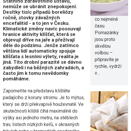
Státního zdravotního ústavu,
chceme v
nemůže se ubránit znepokojení.
Desítky tisíc případů boreliózy
kuchyni trávit
ročně, stovky závažných
co nejméně
encefalitid - a to jen v Česku.
času.
Klimatické změny navíc posouvají
Pomazánky
hranice aktivity klíšťat, která se
jsou proto
objevují dříve na jaře a přežívají
déle do podzimu. Jenže zatímco
skvělou
většina lidí automaticky spojuje
volbou –
klíšťata s lesními výlety, realita je
připravíte je
jiná. Tito drobní parazité se dávno
rychle, vydrží
zabydleli i na běžných zahradách, a
v…
často jim k tomu nevědomky
pomáháme.
Zapomeňte na představu klíštěte
padajícího z koruny stromu. Je to mýtus,
který se drží překvapivě houževnatě. Ve
skutečnosti klíště číhá maximálně do
Proč vám v
výšky asi jednoho metru, na stéblech
horku
trav, listech nízkých keřů, v okrasných