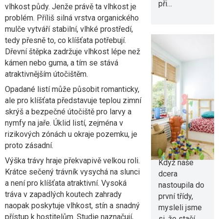
při…
vlhkost půdy. Jenže právě ta vlhkost je
problém. Příliš silná vrstva organického
mulče vytváří stabilní, vlhké prostředí,
tedy přesně to, co klíšťata potřebují.
Dřevní štěpka zadržuje vlhkost lépe než
kámen nebo guma, a tím se stává
atraktivnějším útočištěm.
Chytré tipy,
jak zařídit
Opadané listí může působit romanticky,
ale pro klíšťata představuje teplou zimní
pokoj
skrýš a bezpečné útočiště pro larvy a
malému
nymfy na jaře. Úklid listí, zejména v
školákovi
rizikových zónách u okraje pozemku, je
proto zásadní.
2. 8. 2026
Výška trávy hraje překvapivě velkou roli.
Když naše
Krátce sečený trávník vysychá na slunci
dcera
a není pro klíšťata atraktivní. Vysoká
nastoupila do
tráva v zapadlých koutech zahrady
první třídy,
naopak poskytuje vlhkost, stín a snadný
mysleli jsme
přístup k hostitelům. Studie naznačují,
si, že stačí