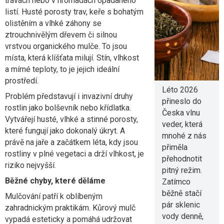
trávách nebo v hromadách opadaného
nestačí jen
listí. Husté porosty trav, keře s bohatým
voda? Jaké
olistěním a vlhké záhony se
nápoje tělo
ztrouchnivělým dřevem či silnou
skutečně
vrstvou organického mulče. To jsou
potřebuje
místa, která klíšťata milují. Stín, vlhkost
a mírné teploty, to je jejich ideální
5. 8. 2026
prostředí.
Léto 2026
Problém představují i invazivní druhy
přineslo do
rostlin jako bolševník nebo křídlatka.
Česka vlnu
Vytvářejí husté, vlhké a stinné porosty,
veder, která
které fungují jako dokonalý úkryt. A
mnohé z nás
právě na jaře a začátkem léta, kdy jsou
přiměla
rostliny v plné vegetaci a drží vlhkost, je
přehodnotit
riziko nejvyšší.
pitný režim.
Běžné chyby, které děláme
Zatímco
běžně stačí
Mulčování patří k oblíbeným
pár sklenic
zahradnickým praktikám. Kůrový mulč
vody denně,
vypadá esteticky a pomáhá udržovat