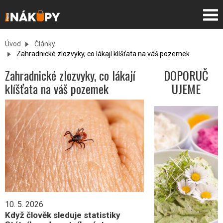
Úvod
Články
Zahradnické zlozvyky, co lákají klíšťata na váš pozemek
Zahradnické zlozvyky, co lákají
DOPORUČ
klíšťata na váš pozemek
UJEME
3 nejlepší
letní
pomazánky
5. 8. 2026
10. 5. 2026
Léto je
Když člověk sleduje statistiky
období, kdy