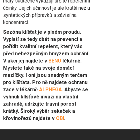
máty skutečně vykazují určité repelentní
účinky. Jejich účinnost je ale kratší než u
syntetických přípravků a závisí na
koncentraci.
Sezóna klíšťat je v plném proudu.
Vyplatí se tedy dbát na prevenci a
pořídit kvalitní repelent, který vás
před nebezpečným hmyzem ochrání.
V akci jej najdete v
BENU
lékárně.
Myslete také na svoje domácí
mazlíčky. I oni jsou snadným terčem
pro klíšťata. Pro ně najdete ochranu
zase v lékárně
ALPHEGA
. Abyste se
vyhnuli klíšťové invazi na vlastní
zahradě, udržujte travní porost
krátký. Široký výběr sekaček a
křovinořezů najdete v
OBI
.