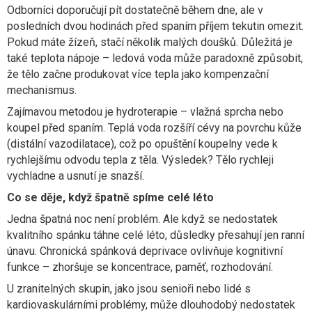
Odborníci doporučují pít dostatečně během dne, ale v
posledních dvou hodinách před spaním příjem tekutin omezit.
Pokud máte žízeň, stačí několik malých doušků. Důležitá je
také teplota nápoje – ledová voda může paradoxně způsobit,
že tělo začne produkovat více tepla jako kompenzační
mechanismus.
Zajímavou metodou je hydroterapie – vlažná sprcha nebo
koupel před spaním. Teplá voda rozšíří cévy na povrchu kůže
(distální vazodilatace), což po opuštění koupelny vede k
rychlejšímu odvodu tepla z těla. Výsledek? Tělo rychleji
vychladne a usnutí je snazší.
Co se děje, když špatně spíme celé léto
Jedna špatná noc není problém. Ale když se nedostatek
kvalitního spánku táhne celé léto, důsledky přesahují jen ranní
únavu. Chronická spánková deprivace ovlivňuje kognitivní
funkce – zhoršuje se koncentrace, paměť, rozhodování.
U zranitelných skupin, jako jsou senioři nebo lidé s
kardiovaskulárními problémy, může dlouhodobý nedostatek