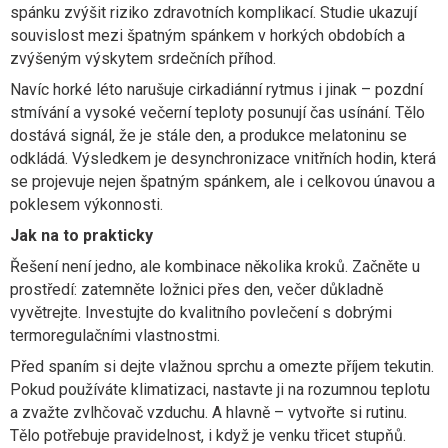
spánku zvýšit riziko zdravotních komplikací. Studie ukazují
souvislost mezi špatným spánkem v horkých obdobích a
zvýšeným výskytem srdečních příhod.
Navíc horké léto narušuje cirkadiánní rytmus i jinak – pozdní
stmívání a vysoké večerní teploty posunují čas usínání. Tělo
dostává signál, že je stále den, a produkce melatoninu se
odkládá. Výsledkem je desynchronizace vnitřních hodin, která
se projevuje nejen špatným spánkem, ale i celkovou únavou a
poklesem výkonnosti.
Jak na to prakticky
Řešení není jedno, ale kombinace několika kroků. Začněte u
prostředí: zatemněte ložnici přes den, večer důkladně
vyvětrejte. Investujte do kvalitního povlečení s dobrými
termoregulačními vlastnostmi.
Před spaním si dejte vlažnou sprchu a omezte příjem tekutin.
Pokud používáte klimatizaci, nastavte ji na rozumnou teplotu
a zvažte zvlhčovač vzduchu. A hlavně – vytvořte si rutinu.
Tělo potřebuje pravidelnost, i když je venku třicet stupňů.