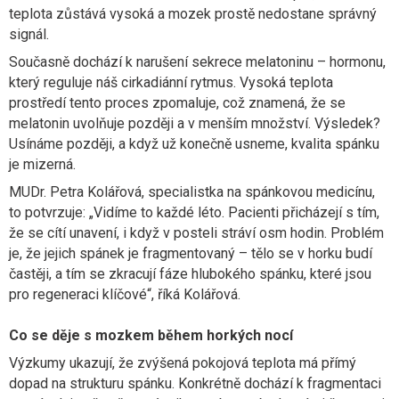
teplota zůstává vysoká a mozek prostě nedostane správný
signál.
Současně dochází k narušení sekrece melatoninu – hormonu,
který reguluje náš cirkadiánní rytmus. Vysoká teplota
prostředí tento proces zpomaluje, což znamená, že se
melatonin uvolňuje později a v menším množství. Výsledek?
Usínáme později, a když už konečně usneme, kvalita spánku
je mizerná.
MUDr. Petra Kolářová, specialistka na spánkovou medicínu,
to potvrzuje: „Vidíme to každé léto. Pacienti přicházejí s tím,
že se cítí unavení, i když v posteli stráví osm hodin. Problém
je, že jejich spánek je fragmentovaný – tělo se v horku budí
častěji, a tím se zkracují fáze hlubokého spánku, které jsou
pro regeneraci klíčové“, říká Kolářová.
Co se děje s mozkem během horkých nocí
Výzkumy ukazují, že zvýšená pokojová teplota má přímý
dopad na strukturu spánku. Konkrétně dochází k fragmentaci