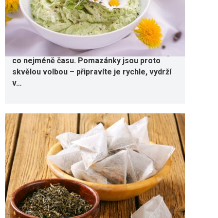
3 nejlepší letní pomazánky
5. 8. 2026
Léto je období, kdy chceme v kuchyni trávit
co nejméně času. Pomazánky jsou proto
skvělou volbou – připravíte je rychle, vydrží
v…
Proč vám v horku nestačí jen voda?