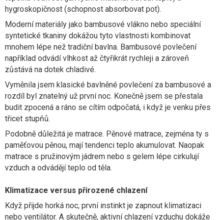
hygroskopičnost (schopnost absorbovat pot).
Moderní materiály jako bambusové vlákno nebo speciální
syntetické tkaniny dokážou tyto vlastnosti kombinovat
mnohem lépe než tradiční bavlna. Bambusové povlečení
například odvádí vlhkost až čtyřikrát rychleji a zároveň
zůstává na dotek chladivé.
Vyměnila jsem klasické bavlněné povlečení za bambusové a
rozdíl byl znatelný už první noc. Konečně jsem se přestala
budit zpocená a ráno se cítím odpočatá, i když je venku přes
třicet stupňů.
Podobně důležitá je matrace. Pěnové matrace, zejména ty s
paměťovou pěnou, mají tendenci teplo akumulovat. Naopak
matrace s pružinovým jádrem nebo s gelem lépe cirkulují
vzduch a odvádějí teplo od těla.
Klimatizace versus přirozené chlazení
Když přijde horká noc, první instinkt je zapnout klimatizaci
nebo ventilátor. A skutečně, aktivní chlazení vzduchu dokáže