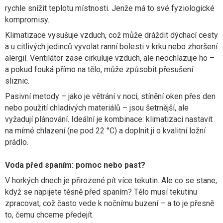
rychle snížit teplotu místnosti. Jenže má to své fyziologické
kompromisy.
Klimatizace vysušuje vzduch, což může dráždit dýchací cesty
a u citlivých jedinců vyvolat ranní bolesti v krku nebo zhoršení
alergií. Ventilátor zase cirkuluje vzduch, ale neochlazuje ho –
a pokud fouká přímo na tělo, může způsobit přesušení
sliznic.
Pasivní metody – jako je větrání v noci, stínění oken přes den
nebo použití chladivých materiálů – jsou šetrnější, ale
vyžadují plánování. Ideální je kombinace: klimatizaci nastavit
na mírné chlazení (ne pod 22 °C) a doplnit ji o kvalitní ložní
prádlo.
Voda před spaním: pomoc nebo past?
V horkých dnech je přirozené pít více tekutin. Ale co se stane,
když se napijete těsně před spaním? Tělo musí tekutinu
zpracovat, což často vede k nočnímu buzení – a to je přesně
to, čemu chceme předejít.