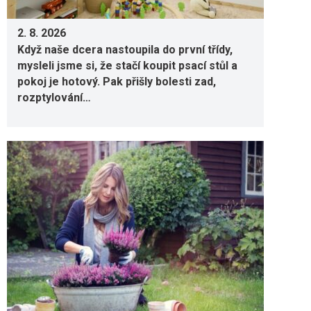
školákovi
2. 8. 2026
Když naše dcera nastoupila do první třídy,
mysleli jsme si, že stačí koupit psací stůl a
pokoj je hotový. Pak přišly bolesti zad,
rozptylování…
Srpnový řez levandule: Proč právě teď
rozhodujete o její budoucnosti