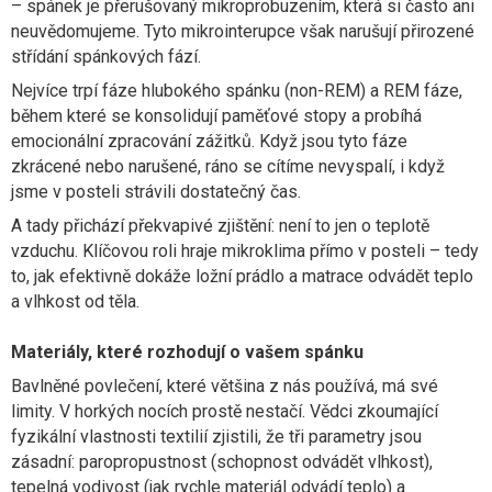
– spánek je přerušovaný mikroprobuzením, která si často ani
neuvědomujeme. Tyto mikrointerupce však narušují přirozené
střídání spánkových fází.
Nejvíce trpí fáze hlubokého spánku (non-REM) a REM fáze,
během které se konsolidují paměťové stopy a probíhá
emocionální zpracování zážitků. Když jsou tyto fáze
zkrácené nebo narušené, ráno se cítíme nevyspalí, i když
jsme v posteli strávili dostatečný čas.
A tady přichází překvapivé zjištění: není to jen o teplotě
vzduchu. Klíčovou roli hraje mikroklima přímo v posteli – tedy
to, jak efektivně dokáže ložní prádlo a matrace odvádět teplo
a vlhkost od těla.
Materiály, které rozhodují o vašem spánku
Bavlněné povlečení, které většina z nás používá, má své
limity. V horkých nocích prostě nestačí. Vědci zkoumající
fyzikální vlastnosti textilií zjistili, že tři parametry jsou
zásadní: paropropustnost (schopnost odvádět vlhkost),
tepelná vodivost (jak rychle materiál odvádí teplo) a