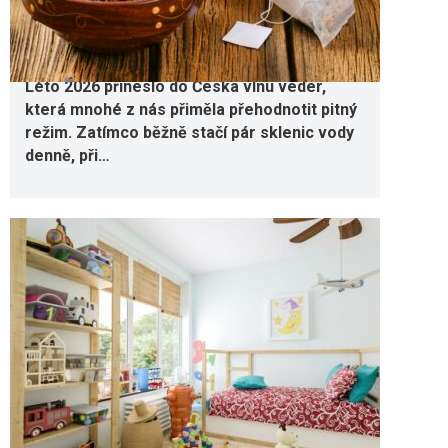
Jaké nápoje tělo skutečně potřebuje
5. 8. 2026
Léto 2026 přineslo do Česka vlnu veder,
která mnohé z nás přiměla přehodnotit pitný
režim. Zatímco běžně stačí pár sklenic vody
denně, při…
Chytré tipy, jak zařídit pokoj malému