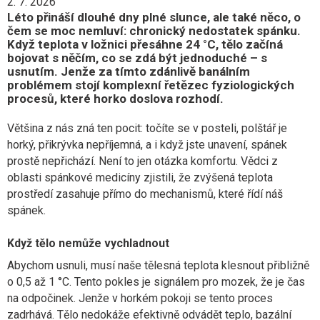
2. 7. 2026
Léto přináší dlouhé dny plné slunce, ale také něco, o
čem se moc nemluví: chronický nedostatek spánku.
Když teplota v ložnici přesáhne 24 °C, tělo začíná
bojovat s něčím, co se zdá být jednoduché – s
usnutím. Jenže za tímto zdánlivě banálním
problémem stojí komplexní řetězec fyziologických
procesů, které horko doslova rozhodí.
Většina z nás zná ten pocit: točíte se v posteli, polštář je
horký, přikrývka nepříjemná, a i když jste unavení, spánek
prostě nepřichází. Není to jen otázka komfortu. Vědci z
oblasti spánkové medicíny zjistili, že zvýšená teplota
prostředí zasahuje přímo do mechanismů, které řídí náš
spánek.
Když tělo nemůže vychladnout
Abychom usnuli, musí naše tělesná teplota klesnout přibližně
o 0,5 až 1 °C. Tento pokles je signálem pro mozek, že je čas
na odpočinek. Jenže v horkém pokoji se tento proces
zadrhává. Tělo nedokáže efektivně odvádět teplo, bazální