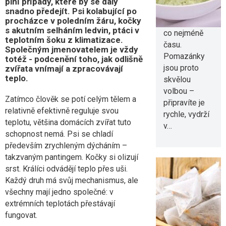
plní případy, které by se daly
chceme v
snadno předejít. Psi kolabující po
procházce v poledním žáru, kočky
kuchyni trávit
s akutním selháním ledvin, ptáci v
co nejméně
teplotním šoku z klimatizace.
času.
Společným jmenovatelem je vždy
Pomazánky
totéž - podcenění toho, jak odlišně
jsou proto
zvířata vnímají a zpracovávají
teplo.
skvělou
volbou –
Zatímco člověk se potí celým tělem a
připravíte je
relativně efektivně reguluje svou
rychle, vydrží
teplotu, většina domácích zvířat tuto
v…
schopnost nemá. Psi se chladí
především zrychleným dýcháním –
takzvaným pantingem. Kočky si olizují
srst. Králíci odvádějí teplo přes uši.
Každý druh má svůj mechanismus, ale
všechny mají jedno společné: v
Proč vám v
extrémních teplotách přestávají
horku
fungovat.