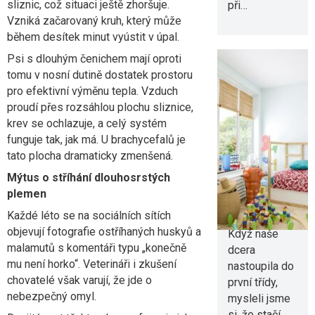
sliznic, což situaci ještě zhoršuje.
při…
Vzniká začarovaný kruh, který může
během desítek minut vyústit v úpal.
Psi s dlouhým čenichem mají oproti
tomu v nosní dutině dostatek prostoru
pro efektivní výměnu tepla. Vzduch
proudí přes rozsáhlou plochu sliznice,
Chytré tipy,
krev se ochlazuje, a celý systém
jak zařídit
funguje tak, jak má. U brachycefalů je
pokoj
tato plocha dramaticky zmenšená.
malému
Mýtus o stříhání dlouhosrstých
školákovi
plemen
Každé léto se na sociálních sítích
2. 8. 2026
objevují fotografie ostříhaných huskyů a
Když naše
malamutů s komentáři typu „konečně
dcera
mu není horko“. Veterináři i zkušení
nastoupila do
chovatelé však varují, že jde o
první třídy,
nebezpečný omyl.
mysleli jsme
si, že stačí