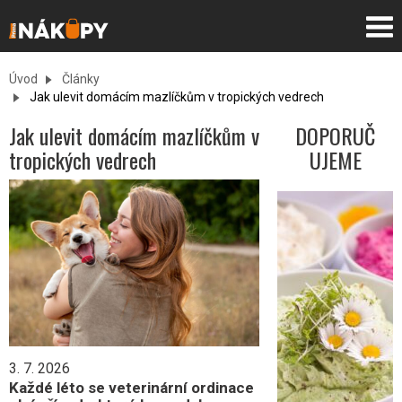
Úvod
Články
Jak ulevit domácím mazlíčkům v tropických vedrech
Jak ulevit domácím mazlíčkům v
DOPORUČ
tropických vedrech
UJEME
3 nejlepší
letní
pomazánky
5. 8. 2026
3. 7. 2026
Léto je
Každé léto se veterinární ordinace
období, kdy