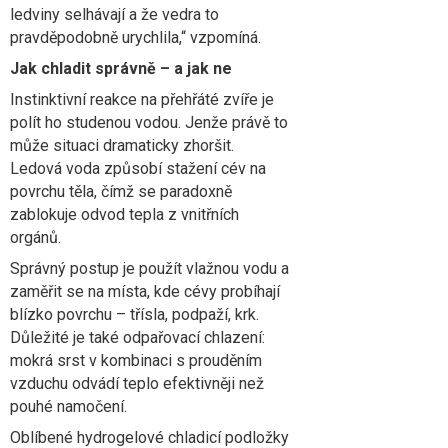
ledviny selhávají a že vedra to
pravděpodobně urychlila,“ vzpomíná.
Jak chladit správně – a jak ne
Instinktivní reakce na přehřáté zvíře je
polít ho studenou vodou. Jenže právě to
může situaci dramaticky zhoršit.
Ledová voda způsobí stažení cév na
povrchu těla, čímž se paradoxně
zablokuje odvod tepla z vnitřních
orgánů.
Správný postup je použít vlažnou vodu a
zaměřit se na místa, kde cévy probíhají
blízko povrchu – třísla, podpaží, krk.
Důležité je také odpařovací chlazení:
mokrá srst v kombinaci s prouděním
vzduchu odvádí teplo efektivněji než
pouhé namočení.
Oblíbené hydrogelové chladicí podložky