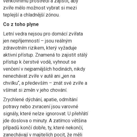
venkovnímu prostředí a zajistit, aby
zvíře mělo možnost vybrat si mezi
teplejší a chladnější zónou.
Co z toho plyne
Letní vedra nejsou pro domácí zvířata
jen nepříjemností – jsou reálným
zdravotním rizikem, který vyžaduje
aktivní přístup. Znamená to zajistit stálý
přístup k čerstvé vodě, vyhnout se
venčení v nejparnějších hodinách, nikdy
nenechávat zvíře v autě ani „jen na
chvilku“, a především – znát své zvíře a
všímat si změn v jeho chování.
Zrychlené dýchání, apatie, odmítání
potravy nebo zvracení jsou varovné
signály, které nelze ignorovat. U přehřátí
jde doslova o minuty. A zatímco většina
případů končí dobře, ty, které nekončí,
zanechávají v majitelích pocit, že měli