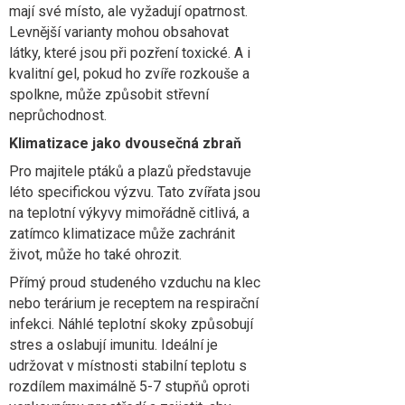
mají své místo, ale vyžadují opatrnost.
Levnější varianty mohou obsahovat
látky, které jsou při pozření toxické. A i
kvalitní gel, pokud ho zvíře rozkouše a
spolkne, může způsobit střevní
neprůchodnost.
Klimatizace jako dvousečná zbraň
Pro majitele ptáků a plazů představuje
léto specifickou výzvu. Tato zvířata jsou
na teplotní výkyvy mimořádně citlivá, a
zatímco klimatizace může zachránit
život, může ho také ohrozit.
Přímý proud studeného vzduchu na klec
nebo terárium je receptem na respirační
infekci. Náhlé teplotní skoky způsobují
stres a oslabují imunitu. Ideální je
udržovat v místnosti stabilní teplotu s
rozdílem maximálně 5-7 stupňů oproti