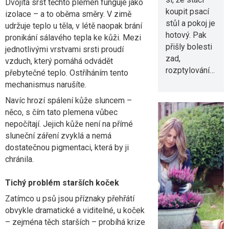
Dvojitá srst těchto plemen funguje jako
koupit psací
izolace – a to oběma směry. V zimě
stůl a pokoj je
udržuje teplo u těla, v létě naopak brání
hotový. Pak
pronikání sálavého tepla ke kůži. Mezi
přišly bolesti
jednotlivými vrstvami srsti proudí
zad,
vzduch, který pomáhá odvádět
rozptylování…
přebytečné teplo. Ostříháním tento
mechanismus narušíte.
Navíc hrozí spálení kůže sluncem –
něco, s čím tato plemena vůbec
nepočítají. Jejich kůže není na přímé
sluneční záření zvyklá a nemá
Srpnový
dostatečnou pigmentaci, která by ji
řez
chránila.
levandule:
Tichý problém starších koček
Proč právě
Zatímco u psů jsou příznaky přehřátí
teď
obvykle dramatické a viditelné, u koček
rozhodujet
– zejména těch starších – probíhá krize