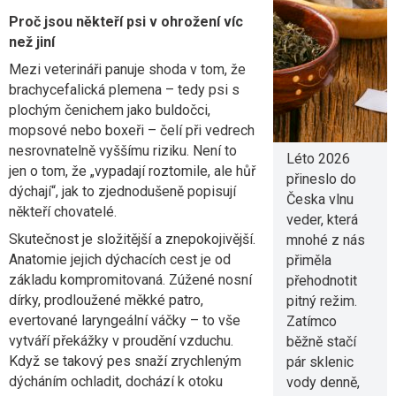
nestačí jen
Proč jsou někteří psi v ohrožení víc
voda? Jaké
než jiní
nápoje tělo
Mezi veterináři panuje shoda v tom, že
skutečně
brachycefalická plemena – tedy psi s
potřebuje
plochým čenichem jako buldočci,
mopsové nebo boxeři – čelí při vedrech
5. 8. 2026
nesrovnatelně vyššímu riziku. Není to
Léto 2026
jen o tom, že „vypadají roztomile, ale hůř
přineslo do
dýchají“, jak to zjednodušeně popisují
Česka vlnu
někteří chovatelé.
veder, která
Skutečnost je složitější a znepokojivější.
mnohé z nás
Anatomie jejich dýchacích cest je od
přiměla
základu kompromitovaná. Zúžené nosní
přehodnotit
dírky, prodloužené měkké patro,
pitný režim.
evertované laryngeální váčky – to vše
Zatímco
vytváří překážky v proudění vzduchu.
běžně stačí
Když se takový pes snaží zrychleným
pár sklenic
dýcháním ochladit, dochází k otoku
vody denně,