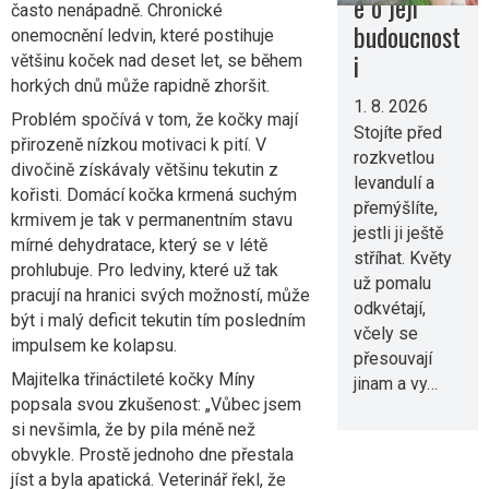
e o její
často nenápadně. Chronické
budoucnost
onemocnění ledvin, které postihuje
i
většinu koček nad deset let, se během
horkých dnů může rapidně zhoršit.
1. 8. 2026
Problém spočívá v tom, že kočky mají
Stojíte před
přirozeně nízkou motivaci k pití. V
rozkvetlou
divočině získávaly většinu tekutin z
levandulí a
kořisti. Domácí kočka krmená suchým
přemýšlíte,
krmivem je tak v permanentním stavu
jestli ji ještě
mírné dehydratace, který se v létě
stříhat. Květy
prohlubuje. Pro ledviny, které už tak
už pomalu
pracují na hranici svých možností, může
odkvétají,
být i malý deficit tekutin tím posledním
včely se
impulsem ke kolapsu.
přesouvají
Majitelka třináctileté kočky Míny
jinam a vy…
popsala svou zkušenost: „Vůbec jsem
si nevšimla, že by pila méně než
obvykle. Prostě jednoho dne přestala
jíst a byla apatická. Veterinář řekl, že