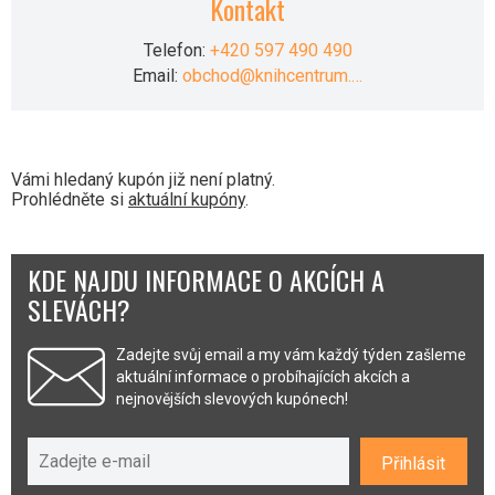
Kontakt
Telefon:
+420 597 490 490
Email:
obchod@knihcentrum.…
Vámi hledaný kupón již není platný.
Prohlédněte si
aktuální kupóny
.
KDE NAJDU INFORMACE O AKCÍCH A
SLEVÁCH?
Zadejte svůj email a my vám každý týden zašleme
aktuální informace o probíhajících akcích a
nejnovějších slevových kupónech!
Přihlásit