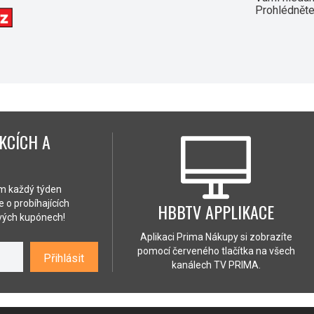
Prohlédněte
KCÍCH A
ám každý týden
 o probíhajících
HBBTV APPLIKACE
ových kupónech!
Aplikaci Prima Nákupy si zobrazíte
pomocí červeného tlačítka na všech
Přihlásit
kanálech TV PRIMA.