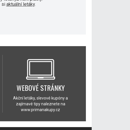
 si
aktuální letáky
.
WEBOVÉ STRÁNKY
Akční letáky, slevové kupóny a
zajímavé tipy naleznete na
www.primanakupy.cz