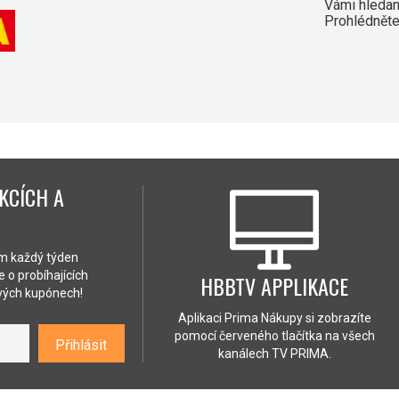
Vámi hledaný
Prohlédněte
KCÍCH A
ám každý týden
 o probíhajících
HBBTV APPLIKACE
ových kupónech!
Aplikaci Prima Nákupy si zobrazíte
pomocí červeného tlačítka na všech
Přihlásit
kanálech TV PRIMA.