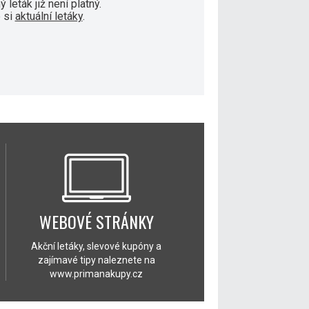
 leták již není platný.
 si
aktuální letáky
.
WEBOVÉ STRÁNKY
Akční letáky, slevové kupóny a
zajímavé tipy naleznete na
www.primanakupy.cz