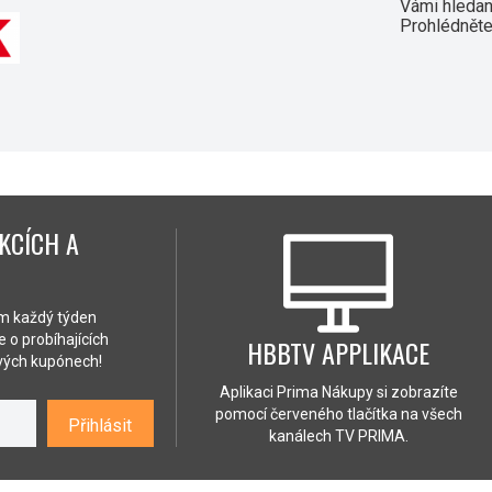
Vámi hledaný
Prohlédněte
KCÍCH A
ám každý týden
 o probíhajících
HBBTV APPLIKACE
ových kupónech!
Aplikaci Prima Nákupy si zobrazíte
pomocí červeného tlačítka na všech
Přihlásit
kanálech TV PRIMA.