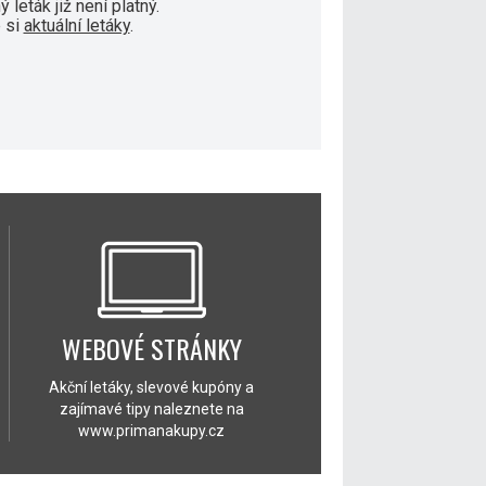
 leták již není platný.
 si
aktuální letáky
.
WEBOVÉ STRÁNKY
Akční letáky, slevové kupóny a
zajímavé tipy naleznete na
www.primanakupy.cz