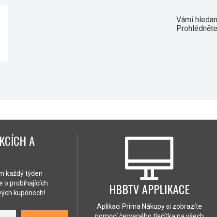
Vámi hledaný
Prohlédněte
KCÍCH A
ám každý týden
 o probíhajících
HBBTV APPLIKACE
ových kupónech!
Aplikaci Prima Nákupy si zobrazíte
pomocí červeného tlačítka na všech