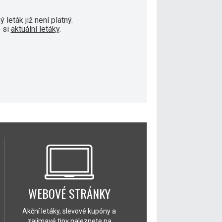
 leták již není platný.
 si
aktuální letáky
.
WEBOVÉ STRÁNKY
Akční letáky, slevové kupóny a
zajímavé tipy naleznete na