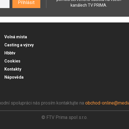
Přihlásit
kanálech TV PRIMA.
Volná místa
Casting a výzvy
Hbbtv
Cookies
Kontakty
Nápověda
odní spolupráci nás prosím kontaktujte na
obchod-online@media
© FTV Prima spol s.r.o.