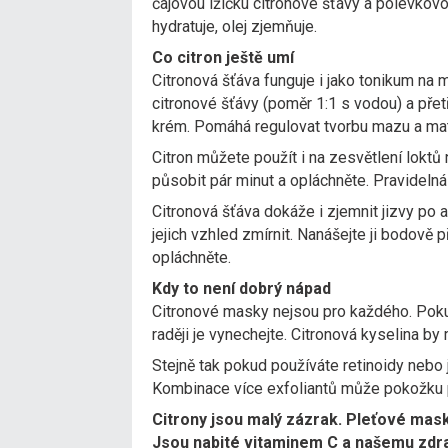
čajovou lžičku citronové šťávy a polévkovo
hydratuje, olej zjemňuje.
Co citron ještě umí
Citronová šťáva funguje i jako tonikum n
citronové šťávy (poměr 1:1 s vodou) a přet
krém. Pomáhá regulovat tvorbu mazu a mat
Citron můžete použít i na zesvětlení loktů 
působit pár minut a opláchněte. Pravideln
Citronová šťáva dokáže i zjemnit jizvy po 
jejich vzhled zmírnit. Nanášejte ji bodově 
opláchněte.
Kdy to není dobrý nápad
Citronové masky nejsou pro každého. Poku
raději je vynechejte. Citronová kyselina by 
Stejně tak pokud používáte retinoidy nebo ji
Kombinace více exfoliantů může pokožku p
Citrony jsou malý zázrak. Pleťové mask
Jsou nabité vitaminem C a našemu zdrav