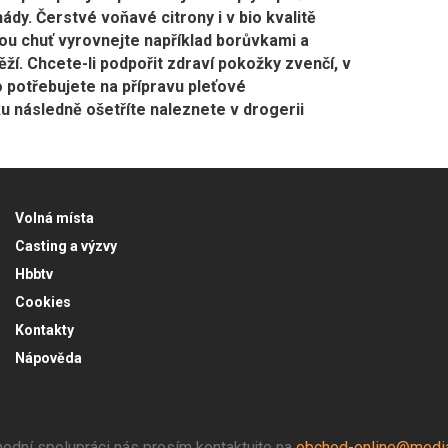
dy. Čerstvé voňavé citrony i v bio kvalitě
elou chuť vyrovnejte například borůvkami a
ěží. Chcete-li podpořit zdraví pokožky zvenčí, v
 potřebujete na přípravu pleťové
 následně ošetříte naleznete v drogerii
Volná místa
Casting a výzvy
Hbbtv
Cookies
Kontakty
Nápověda
odní spolupráci nás prosím kontaktujte na
obchod-online@media