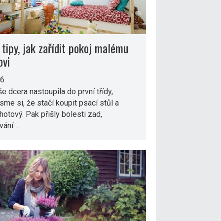
 tipy, jak zařídit pokoj malému
ovi
26
e dcera nastoupila do první třídy,
jsme si, že stačí koupit psací stůl a
 hotový. Pak přišly bolesti zad,
ování…