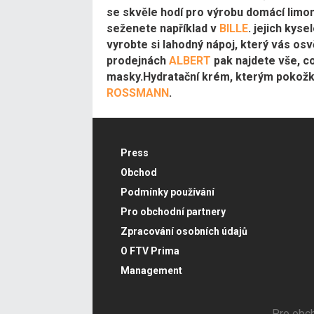
se skvěle hodí pro výrobu domácí limoná
seženete například v
BILLE
. jejich kys
vyrobte si lahodný nápoj, který vás osv
prodejnách
ALBERT
pak najdete vše, co
masky.Hydratační krém, kterým pokožku
ROSSMANN
.
Press
Obchod
Podmínky používání
Pro obchodní partnery
Zpracování osobních údajů
O FTV Prima
Management
Pro obch