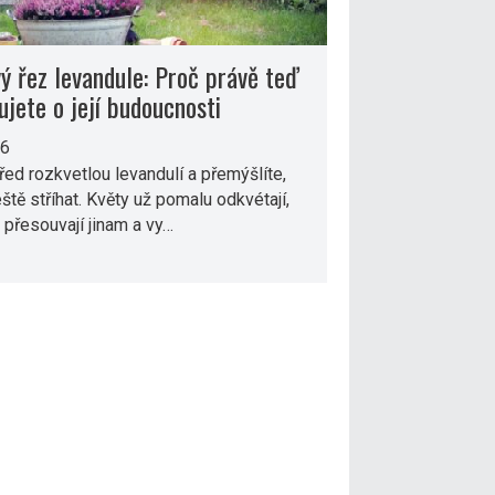
ý řez levandule: Proč právě teď
ujete o její budoucnosti
26
před rozkvetlou levandulí a přemýšlíte,
 ještě stříhat. Květy už pomalu odkvétají,
 přesouvají jinam a vy…