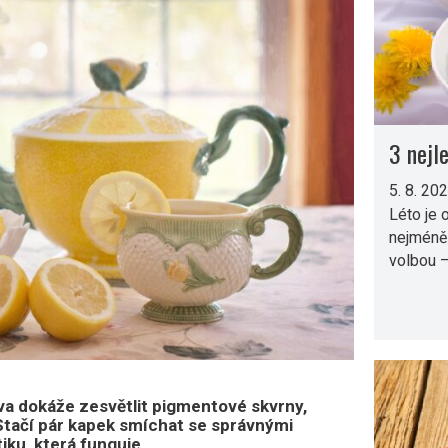
3 nejl
5. 8. 20
Léto je 
nejméně
volbou –
áva dokáže zesvětlit pigmentové skvrny,
 Stačí pár kapek smíchat se správnými
ku, která funguje.