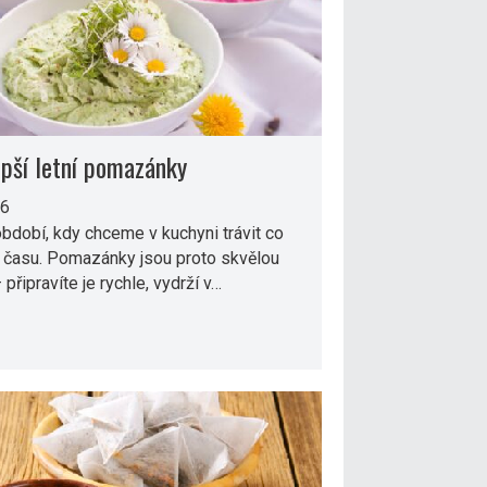
epší letní pomazánky
26
období, kdy chceme v kuchyni trávit co
 času. Pomazánky jsou proto skvělou
 připravíte je rychle, vydrží v…