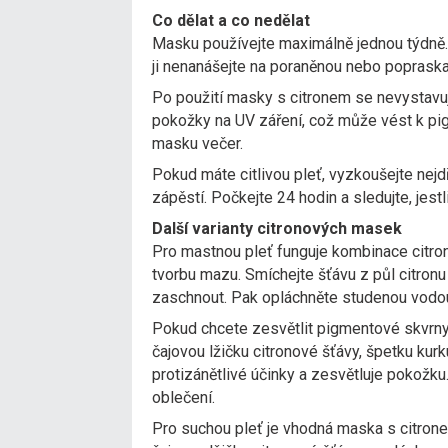
Co dělat a co nedělat
Masku používejte maximálně jednou týdně.
ji nenanášejte na poraněnou nebo popraskan
Po použití masky s citronem se nevystavujt
pokožky na UV záření, což může vést k pig
masku večer.
Pokud máte citlivou pleť, vyzkoušejte nej
zápěstí. Počkejte 24 hodin a sledujte, jest
Další varianty citronových masek
Pro mastnou pleť funguje kombinace citrono
tvorbu mazu. Smíchejte šťávu z půl citronu
zaschnout. Pak opláchněte studenou vodo
Pokud chcete zesvětlit pigmentové skvrny
čajovou lžičku citronové šťávy, špetku kur
protizánětlivé účinky a zesvětluje pokožku.
oblečení.
Pro suchou pleť je vhodná maska s citron