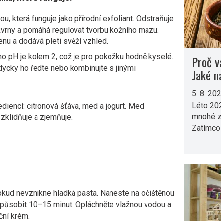
u, která funguje jako přírodní exfoliant. Odstraňuje
vrny a pomáhá regulovat tvorbu kožního mazu.
enu a dodává pleti svěží vzhled.
ho pH je kolem 2, což je pro pokožku hodně kyselé.
Proč v
dycky ho ředte nebo kombinujte s jinými
Jaké n
5. 8. 20
Léto 202
ediencí: citronová šťáva, med a jogurt. Med
mnohé z 
t zklidňuje a zjemňuje.
Zatímco 
okud nevznikne hladká pasta. Naneste na očištěnou
e působit 10–15 minut. Opláchněte vlažnou vodou a
ční krém.