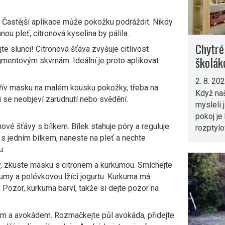
 Častější aplikace může pokožku podráždit. Nikdy
ou pleť, citronová kyselina by pálila.
Chytré
e slunci! Citronová šťáva zvyšuje citlivost
školák
mentovým skvrnám. Ideální je proto aplikovat
2. 8. 20
dřív masku na malém kousku pokožky, třeba na
Když naš
li se neobjeví zarudnutí nebo svědění.
mysleli 
pokoj je
vé šťávy s bílkem. Bílek stahuje póry a reguluje
rozptyl
 s jedním bílkem, naneste na pleť a nechte
u.
, zkuste masku s citronem a kurkumou. Smíchejte
kumy a polévkovou lžíci jogurtu. Kurkuma má
 Pozor, kurkuma barví, takže si dejte pozor na
em a avokádem. Rozmačkejte půl avokáda, přidejte