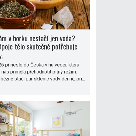
ám v horku nestačí jen voda?
ápoje tělo skutečně potřebuje
26
6 přineslo do Česka vlnu veder, která
nás přiměla přehodnotit pitný režim.
běžně stačí pár sklenic vody denně, při…