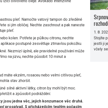
u lžíci olivového oleje. Avokádo intenzivně
Srpnov
a mastnou pleť. Namočte vatový tampon do zředěné
rozhod
řete si jím obličej. Nechte zaschnout a pak naneste
uje pleť.
1. 8. 20
Stojíte 
nebo kolen. Potřete je půlkou citronu, nechte
jestli ji
á aplikace postupně zesvětluje ztmavlou pokožku.
včely se
akné. Nezmizí úplně, ale pravidelné používání může
přímo na jizvu, nechte působit 10 minut a
d máte ekzém, rosaceu nebo velmi citlivou pleť,
mohla stav zhoršit.
né silné aktivní látky, citron by mohl být moc.
řetížit a způsobit podráždění.
y jsou jedna věc, jejich konzumace věc druhá.
í prospívají. S přicházejícím teplým počasím