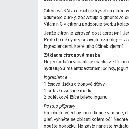
Citronová šťáva obsahuje kyselinu citrónovo
odumřelé buňky, zesvětluje pigmentové sk
Vitamin C v citronu podporuje tvorbu kolag
Jenže citron je zároveň dost agresivní. Je
Proto ho nikdy nepoužívejte samotný – vž
ingrediencemi, které jeho účinek zjemní.
Základní citronová maska
Nejjednodušší varianta je maska ze tří ingr
hydratuje a má antibakteriální účinky, jogur
Ingredience
1 čajová lžička citronové šťávy
1 polévková lžíce medu
2 polévkové lžíce bílého jogurtu
Postup přípravy
Smíchejte všechny ingredience v misce, d
pleť, vyhněte se oblasti kolem očí. Necht
osušte pokožku. Na závěr naneste hydrata