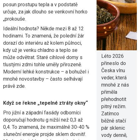
nestačí jen
posun prostupu tepla a v podstatě
voda? Jaké
určuje, za jak dlouho se venkovní horko
nápoje tělo
„prokouše.
skutečně
Ideální hodnota? Někde mezi 8 až 12
potřebuje
hodinami. To znamená, že polední žár
dorazí do interiéru až kolem půlnoci,
5. 8. 2026
kdy už je venku chladno a teplo se
Léto 2026
může odvětrat. Staré cihlové domy s
přineslo do
tlustými zdmi tohle uměly přirozeně.
Česka vlnu
Moderní lehké konstrukce – a bohužel i
veder, která
mnohé novostavby – často selhávají
mnohé z nás
právě zde.
přiměla
přehodnotit
Když se řekne „tepelné ztráty okny“
pitný režim.
Pro jižní a západní fasády odborníci
Zatímco
doporučují hodnotu g nižší než 0,3 až
běžně stačí
0,4. To znamená, že maximálně 30-40 %
pár sklenic
sluneční energie projde sklem dovnitř.
vody denně,