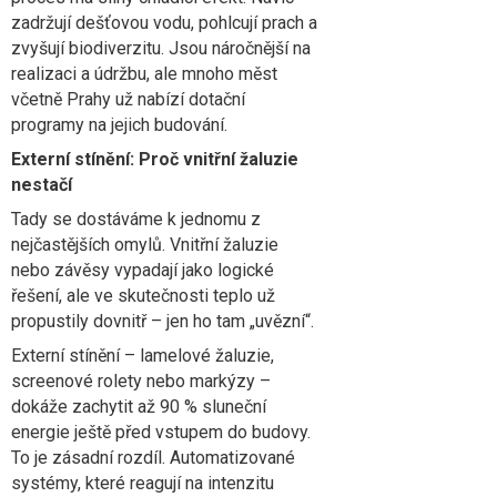
zadržují dešťovou vodu, pohlcují prach a
zvyšují biodiverzitu. Jsou náročnější na
realizaci a údržbu, ale mnoho měst
včetně Prahy už nabízí dotační
programy na jejich budování.
Externí stínění: Proč vnitřní žaluzie
nestačí
Tady se dostáváme k jednomu z
nejčastějších omylů. Vnitřní žaluzie
nebo závěsy vypadají jako logické
řešení, ale ve skutečnosti teplo už
propustily dovnitř – jen ho tam „uvězní“.
Externí stínění – lamelové žaluzie,
screenové rolety nebo markýzy –
dokáže zachytit až 90 % sluneční
energie ještě před vstupem do budovy.
To je zásadní rozdíl. Automatizované
systémy, které reagují na intenzitu