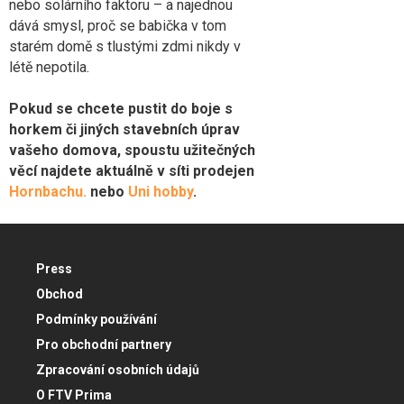
nebo solárního faktoru – a najednou
dává smysl, proč se babička v tom
starém domě s tlustými zdmi nikdy v
létě nepotila.
Pokud se chcete pustit do boje s
horkem či jiných stavebních úprav
vašeho domova, spoustu užitečných
věcí najdete aktuálně v síti prodejen
Hornbachu.
nebo
Uni hobby
.
Press
Obchod
Podmínky používání
Pro obchodní partnery
Zpracování osobních údajů
O FTV Prima