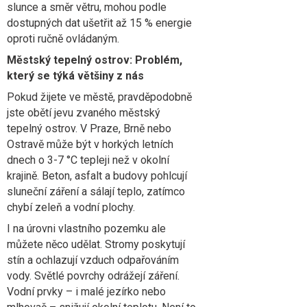
slunce a směr větru, mohou podle
dostupných dat ušetřit až 15 % energie
oproti ručně ovládaným.
Městský tepelný ostrov: Problém,
který se týká většiny z nás
Pokud žijete ve městě, pravděpodobně
jste obětí jevu zvaného městský
tepelný ostrov. V Praze, Brně nebo
Ostravě může být v horkých letních
dnech o 3-7 °C tepleji než v okolní
krajině. Beton, asfalt a budovy pohlcují
sluneční záření a sálají teplo, zatímco
chybí zeleň a vodní plochy.
I na úrovni vlastního pozemku ale
můžete něco udělat. Stromy poskytují
stín a ochlazují vzduch odpařováním
vody. Světlé povrchy odrážejí záření.
Vodní prvky – i malé jezírko nebo