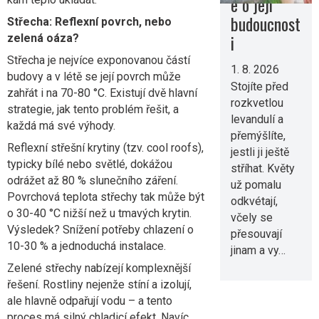
e o její
budoucnost
Střecha: Reflexní povrch, nebo
i
zelená oáza?
Střecha je nejvíce exponovanou částí
1. 8. 2026
budovy a v létě se její povrch může
Stojíte před
zahřát i na 70-80 °C. Existují dvě hlavní
rozkvetlou
strategie, jak tento problém řešit, a
levandulí a
každá má své výhody.
přemýšlíte,
Reflexní střešní krytiny (tzv. cool roofs),
jestli ji ještě
typicky bílé nebo světlé, dokážou
stříhat. Květy
odrážet až 80 % slunečního záření.
už pomalu
Povrchová teplota střechy tak může být
odkvétají,
o 30-40 °C nižší než u tmavých krytin.
včely se
Výsledek? Snížení potřeby chlazení o
přesouvají
10-30 % a jednoduchá instalace.
jinam a vy…
Zelené střechy nabízejí komplexnější
řešení. Rostliny nejenže stíní a izolují,
ale hlavně odpařují vodu – a tento
proces má silný chladicí efekt. Navíc