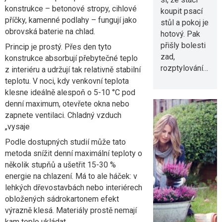
konstrukce – betonové stropy, cihlové
koupit psací
příčky, kamenné podlahy – fungují jako
stůl a pokoj je
obrovská baterie na chlad.
hotový. Pak
přišly bolesti
Princip je prostý. Přes den tyto
zad,
konstrukce absorbují přebytečné teplo
rozptylování…
z interiéru a udržují tak relativně stabilní
teplotu. V noci, kdy venkovní teplota
klesne ideálně alespoň o 5-10 °C pod
denní maximum, otevřete okna nebo
zapnete ventilaci. Chladný vzduch
„vysaje
Srpnový
Podle dostupných studií může tato
metoda snížit denní maximální teploty o
řez
několik stupňů a ušetřit 15-30 %
levandule:
energie na chlazení. Má to ale háček: v
Proč právě
lehkých dřevostavbách nebo interiérech
teď
obložených sádrokartonem efekt
rozhodujet
výrazně klesá. Materiály prostě nemají
kam teplo ukládat.