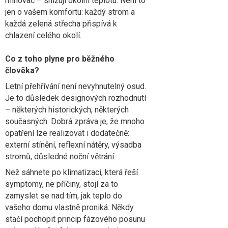
mlhovač – snižují okolní teplotu. Není to
jen o vašem komfortu: každý strom a
každá zelená střecha přispívá k
chlazení celého okolí.
Co z toho plyne pro běžného
člověka?
Letní přehřívání není nevyhnutelný osud.
Je to důsledek designových rozhodnutí
– některých historických, některých
současných. Dobrá zpráva je, že mnoho
opatření lze realizovat i dodatečně:
externí stínění, reflexní nátěry, výsadba
stromů, důsledné noční větrání.
Než sáhnete po klimatizaci, která řeší
symptomy, ne příčiny, stojí za to
zamyslet se nad tím, jak teplo do
vašeho domu vlastně proniká. Někdy
stačí pochopit princip fázového posunu