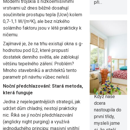
Moderní trojskla s nízkoemisivními
při…
vrstvami už dnes běžně dosahují
součinitele prostupu tepla (Ucw) kolem
0,7-1,1 W/(m²K), ale bez nízkého
solárního faktoru jsou v létě prakticky k
ničemu.
Zajímavé je, že na trhu existují okna s g-
Chytré tipy,
hodnotou pod 0,2, které propustí
jak zařídit
dostatek denního světla, ale zablokují
pokoj
většinu tepelného záření. Problém?
malému
Mnoho stavebníků a architektů tento
školákovi
parametr při návrhu vůbec neřeší.
Noční předchlazování: Stará metoda,
2. 8. 2026
která funguje
Když naše
Jedna z nejelegantnějších strategií, jak
dcera
udržet dům chladný, nestojí prakticky
nastoupila do
nic. Říká se jí noční předchlazování
první třídy,
(anglicky night purging) a využívá
mysleli jsme
jednoduchého principu: masivní vnitřní
si, že stačí