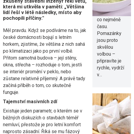
zkušený stavební inženýr řekl větu,
chceme v
která mi utkvěla v paměti: „Většina
lidí řeší v létě následky, místo aby
kuchyni trávit
pochopili příčiny."
co nejméně
času.
Měl pravdu. Když se podíváme na to, jak
Pomazánky
české domácnosti bojují s letním
jsou proto
horkem, zjistíme, že většina z nich sahá
skvělou
po klimatizaci jako po první volbě.
volbou –
Přitom samotná budova – její stěny,
připravíte je
okna, střecha – rozhoduje o tom, jestli
rychle, vydrží
se interiér promění v peklo, nebo
v…
zůstane relativně příjemný. A právě tady
začíná příběh o tom, co skutečně
funguje.
Tajemství masivních zdí
Existuje jeden parametr, o kterém se v
běžných diskuzích o stavbách téměř
Proč vám v
nemluví, přestože je pro letní komfort
horku
naprosto zásadní. Říká se mu fázový