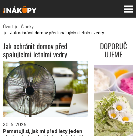
Úvod
Články
Jak ochránit domov před spalujícími letními vedry
Jak ochránit domov před
DOPORUČ
spalujícími letními vedry
UJEME
3 nejlepší
letní
pomazánky
5. 8. 2026
30. 5. 2026
Léto je
Pamatuji si, jak mi před lety jeden
období, kdy