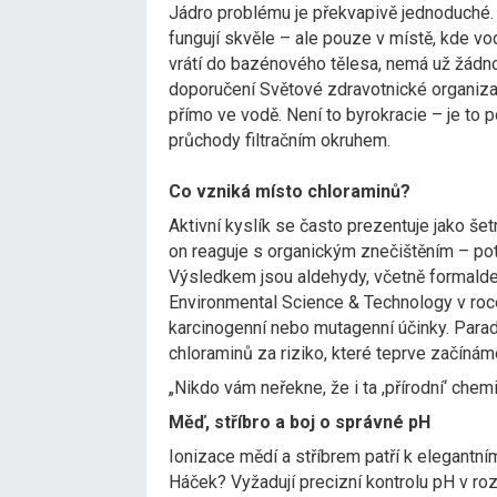
Jádro problému je překvapivě jednoduché.
fungují skvěle – ale pouze v místě, kde v
vrátí do bazénového tělesa, nemá už žádno
doporučení Světové zdravotnické organizac
přímo ve vodě. Není to byrokracie – je to 
průchody filtračním okruhem.
Co vzniká místo chloraminů?
Aktivní kyslík se často prezentuje jako šetr
on reaguje s organickým znečištěním – po
Výsledkem jsou aldehydy, včetně formalde
Environmental Science & Technology v roce
karcinogenní nebo mutagenní účinky. Par
chloraminů za riziko, které teprve začínám
„Nikdo vám neřekne, že i ta ,přírodní‘ chemi
Měď, stříbro a boj o správné pH
Ionizace mědí a stříbrem patří k elegantním
Háček? Vyžadují precizní kontrolu pH v roz