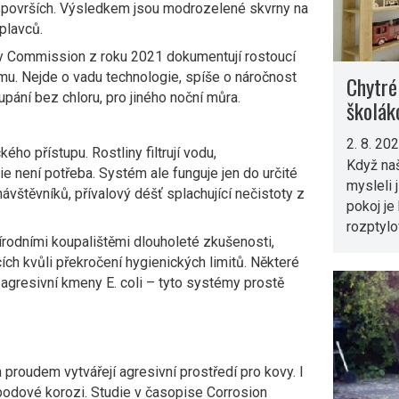
a površích. Výsledkem jsou modrozelené skvrny na
plavců.
 Commission z roku 2021 dokumentují rostoucí
mu. Nejde o vadu technologie, spíše o náročnost
Chytré
oupání bez chloru, pro jiného noční můra.
školák
2. 8. 20
ého přístupu. Rostliny filtrují vodu,
Když naš
e není potřeba. Systém ale funguje jen do určité
mysleli 
návštěvníků, přívalový déšť splachující nečistoty z
pokoj je
rozptyl
rodními koupalištěmi dlouholeté zkušenosti,
ích kvůli překročení hygienických limitů. Některé
agresivní kmeny E. coli – tyto systémy prostě
 proudem vytvářejí agresivní prostředí pro kovy. I
bodové korozi. Studie v časopise Corrosion