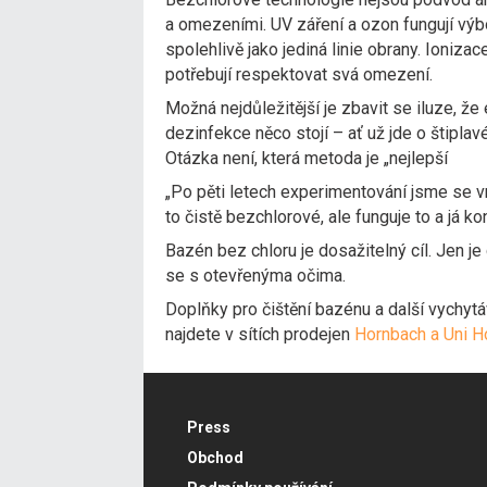
a omezeními. UV záření a ozon fungují vý
spolehlivě jako jediná linie obrany. Ionizac
potřebují respektovat svá omezení.
Možná nejdůležitější je zbavit se iluze, 
dezinfekce něco stojí – ať už jde o štiplavé
Otázka není, která metoda je „nejlepší
„Po pěti letech experimentování jsme se vr
to čistě bezchlorové, ale funguje to a já k
Bazén bez chloru je dosažitelný cíl. Jen j
se s otevřenýma očima.
Doplňky pro čištění bazénu a další vychytá
najdete v sítích prodejen
Hornbach a
Uni H
Press
Obchod