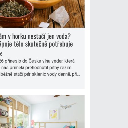
ám v horku nestačí jen voda?
ápoje tělo skutečně potřebuje
26
6 přineslo do Česka vlnu veder, která
nás přiměla přehodnotit pitný režim.
běžně stačí pár sklenic vody denně, při…