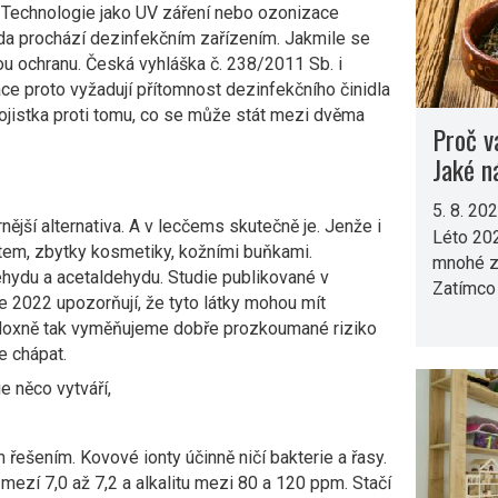
 Technologie jako UV záření nebo ozonizace
oda prochází dezinfekčním zařízením. Jakmile se
u ochranu. Česká vyhláška č. 238/2011 Sb. i
e proto vyžadují přítomnost dezinfekčního činidla
pojistka proti tomu, co se může stát mezi dvěma
Proč v
Jaké n
5. 8. 20
nější alternativa. A v lecčems skutečně je. Jenže i
Léto 202
tem, zbytky kosmetiky, kožními buňkami.
mnohé z 
hydu a acetaldehydu. Studie publikované v
Zatímco 
 2022 upozorňují, že tyto látky mohou mít
adoxně tak vyměňujeme dobře prozkoumané riziko
e chápat.
e něco vytváří,
 řešením. Kovové ionty účinně ničí bakterie a řasy.
mezí 7,0 až 7,2 a alkalitu mezi 80 a 120 ppm. Stačí