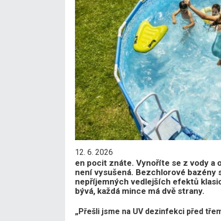
12. 6. 2026
en pocit znáte. Vynoříte se z vody a 
není vysušená. Bezchlorové bazény sl
nepříjemných vedlejších efektů klasi
bývá, každá mince má dvě strany.
„Přešli jsme na UV dezinfekci před třemi