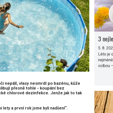
3 nejl
5. 8. 20
Léto je 
nejméně
volbou –
oči nepálí, vlasy nesmrdí po bazénu, kůže
ibují přesně tohle - koupání bez
cké chlorové dezinfekce. Jenže jak to tak
 lety a první rok jsme byli nadšení“.