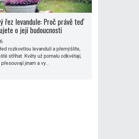
ý řez levandule: Proč právě teď
ujete o její budoucnosti
26
před rozkvetlou levandulí a přemýšlíte,
 ještě stříhat. Květy už pomalu odkvétají,
 přesouvají jinam a vy…