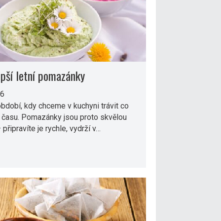
epší letní pomazánky
26
období, kdy chceme v kuchyni trávit co
 času. Pomazánky jsou proto skvělou
 připravíte je rychle, vydrží v…