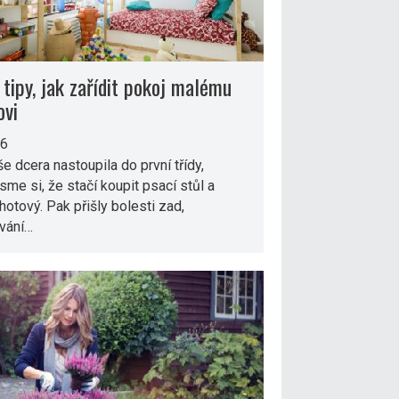
 tipy, jak zařídit pokoj malému
ovi
26
e dcera nastoupila do první třídy,
jsme si, že stačí koupit psací stůl a
 hotový. Pak přišly bolesti zad,
ování…