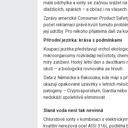
malá odchylka a ionty se začnou srážet n
dlaždicích, spárách – a občas i na vlasech 
Zprávy americké Consumer Product Safety
počet reklamací právě kvůli tomuto problé
její údržby. Pro někoho přijatelná daň za k
Přírodní jezírka: krása s podmínkami
Koupací jezírka představují vrchol ekologick
mikroorganismy rozkládají nečistoty, chemi
míry zatížení. Horký letní den s desítkami 
okolí – a biologická rovnováha se hroutí.
Data z Německa a Rakouska, kde mají s pří
ukazují opakované uzavírky v letních měsíc
patogeny – Cryptosporidium, Giardia nebo 
nedokáží spolehlivě eliminovat.
Slaná voda není tak nevinná
Chloridové ionty v kombinaci s elektrickým
kvalitní nerezová ocel AISI 316L podléhá 