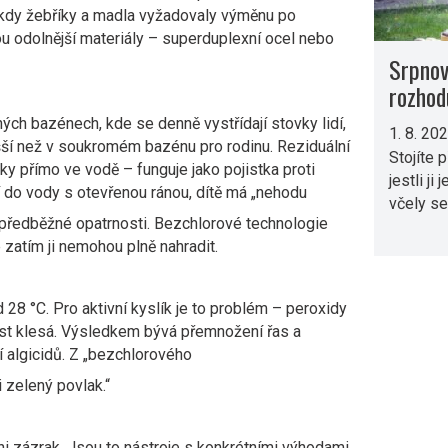
 kdy žebříky a madla vyžadovaly výměnu po
u odolnější materiály – superduplexní ocel nebo
Srpnov
rozhod
ných bazénech, kde se denně vystřídají stovky lidí,
1. 8. 20
yšší než v soukromém bazénu pro rodinu. Reziduální
Stojíte 
y přímo ve vodě – funguje jako pojistka proti
jestli ji
 do vody s otevřenou ránou, dítě má „nehodu
včely se
u předběžné opatrnosti. Bezchlorové technologie
zatím ji nemohou plně nahradit.
28 °C. Pro aktivní kyslík je to problém – peroxidy
nnost klesá. Výsledkem bývá přemnožení řas a
 algicidů. Z „bezchlorového
i zelený povlak.“
i zázrak. Jsou to nástroje s konkrétními výhodami