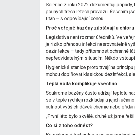
Science z roku 2022 dokumentují případy,
pouhých třech letech provozu. Řešením jso
titan – s odpovídající cenou.
Proč veřejné bazény zůstávají u chloru
Legislativa není rozmar úředníků. Ve veřej
je riziko přenosu infekcí nesrovnatelně v
dezinfekce – tedy přítomnost ochranné látk
nepředvídatelným situacím. Někdo vstoupí
Hygienické stanice proto trvají na princip
mohou doplňovat klasickou dezinfekci, ale 
Teplá voda komplikuje všechno
Soukromé bazény často udržují teplotu nad 
se v teple rychleji rozkládají a jejich úči
nutnost vyšších dávek chemie nebo přidání
„První léto bylo skvělé, druhé už jsme řešil
Co si z toho odnést?
Bezchlorové technologie nejsou podvod an