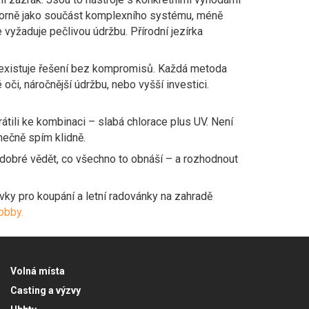
borně jako součást komplexního systému, méně
e vyžaduje pečlivou údržbu. Přírodní jezírka
že existuje řešení bez kompromisů. Každá metoda
 oči, náročnější údržbu, nebo vyšší investici.
átili ke kombinaci – slabá chlorace plus UV. Není
onečně spím klidně.
e dobré vědět, co všechno to obnáší – a rozhodnout
vky pro koupání a letní radovánky na zahradě
obby.
Volná místa
Casting a výzvy